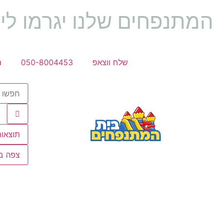
המתנפחים שלנו יגרמו לי
שלח ווצאפ
050-8004453
ת
תוצאות
צפה בכ