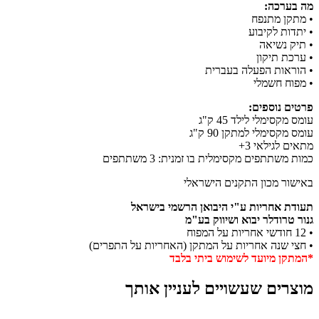
מה בערכה:
• מתקן מתנפח
• יתדות לקיבוע
• תיק נשיאה
• ערכת תיקון
• הוראות הפעלה בעברית
• מפוח חשמלי
פרטים נוספים:
עומס מקסימלי לילד 45 ק"ג
עומס מקסימלי למתקן 90 ק"ג
מתאים לגילאי 3+
כמות משתתפים מקסימלית בו זמנית: 3 משתתפים
באישור מכון התקנים הישראלי
תעודת אחריות ע"י היבואן הרשמי בישראל
גנור טרודלר יבוא ושיווק בע"מ
• 12 חודשי אחריות על המפוח
• חצי שנה אחריות על המתקן (האחריות על התפרים)
*המתקן מיועד לשימוש ביתי בלבד
מוצרים שעשויים לעניין אותך