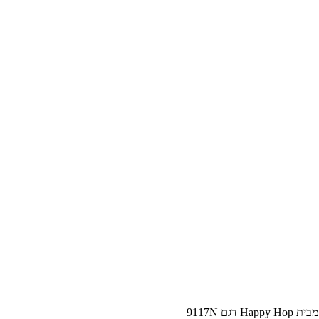
ם 9117N