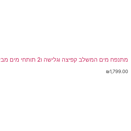
מתנפח מים המשלב קפיצה וגלישה ו2 תותחי מים מבית Happy Hop דגם 9247
₪
1,799.00