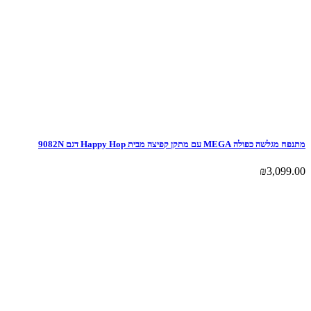
מתנפח מגלשה כפולה MEGA עם מתקן קפיצה מבית Happy Hop דגם 9082N
₪
3,099.00